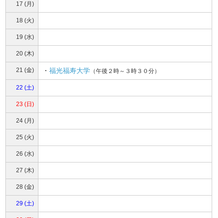
17 (月)
18 (火)
19 (水)
20 (木)
21 (金)
・
福光福寿大学
（午後２時～３時３０分）
22 (土)
23 (日)
24 (月)
25 (火)
26 (水)
27 (木)
28 (金)
29 (土)