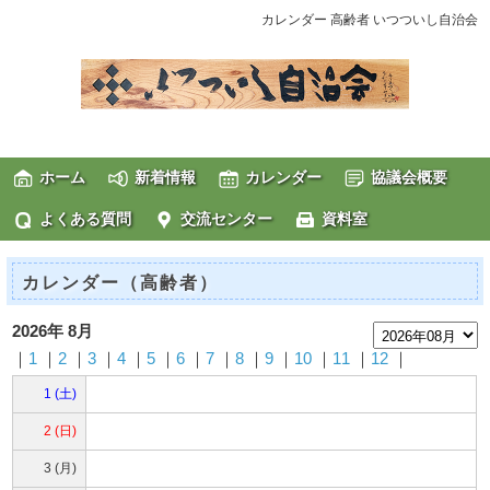
カレンダー 高齢者 いつついし自治会
ホーム
新着情報
カレンダー
協議会概要
よくある質問
交流センター
資料室
カレンダー（高齢者）
2026年 8月
｜
1
｜
2
｜
3
｜
4
｜
5
｜
6
｜
7
｜
8
｜
9
｜
10
｜
11
｜
12
｜
1 (土)
2 (日)
3 (月)