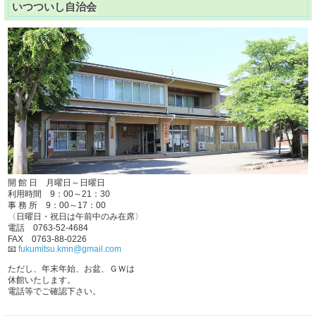
いつついし自治会
開 館 日 月曜日～日曜日
利用時間 9：00～21：30
事 務 所 9：00～17：00
〈日曜日・祝日は午前中のみ在席〉
電話 0763-52-4684
FAX 0763-88-0226
📧
fukumitsu.kmn@gmail.com
ただし、年末年始、お盆、ＧＷは
休館いたします。
電話等でご確認下さい。