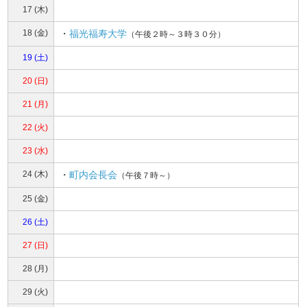
17 (木)
18 (金)
・
福光福寿大学
（午後２時～３時３０分）
19 (土)
20 (日)
21 (月)
22 (火)
23 (水)
24 (木)
・
町内会長会
（午後７時～）
25 (金)
26 (土)
27 (日)
28 (月)
29 (火)