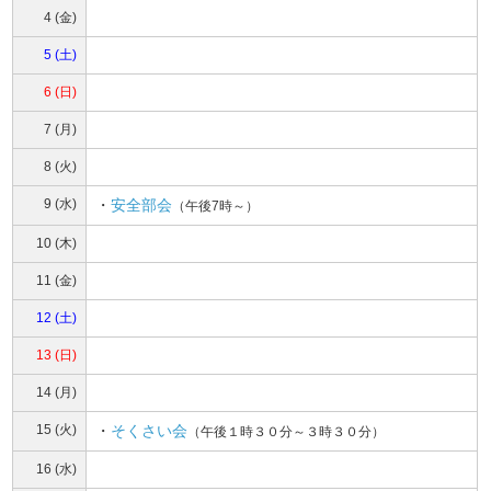
4 (金)
5 (土)
6 (日)
7 (月)
8 (火)
9 (水)
・
安全部会
（午後7時～）
10 (木)
11 (金)
12 (土)
13 (日)
14 (月)
15 (火)
・
そくさい会
（午後１時３０分～３時３０分）
16 (水)