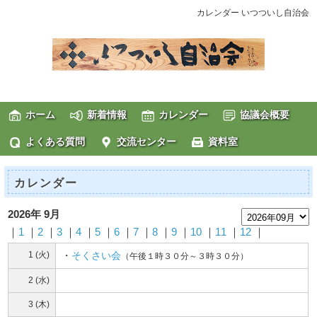
カレンダー いつついし自治会
ホーム
新着情報
カレンダー
協議会概要
よくある質問
交流センター
資料室
カレンダー
2026年 9月
｜
1
｜
2
｜
3
｜
4
｜
5
｜
6
｜
7
｜
8
｜
9
｜
10
｜
11
｜
12
｜
1 (火)
・
そくさい会
（午後１時３０分～３時３０分）
2 (水)
3 (木)